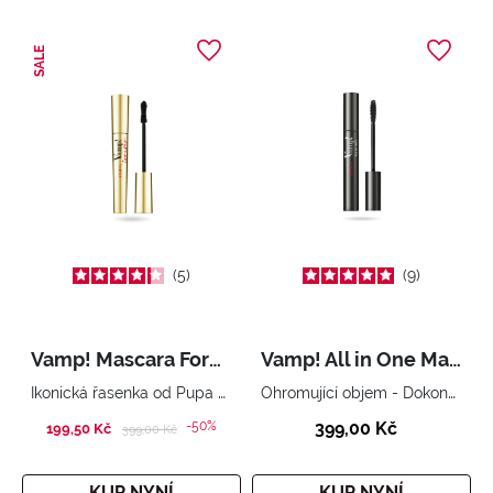
SALE
5
9
Vamp! Mascara Forever
Vamp! All in One Mascara
Ikonická řasenka od Pupa ve verzi Forever. Neskutečný objem. Bezkonkurenční výdrž. Dokonalé řasy, vždy.
Ohromující objem - Dokonalé natočení - Neskutečná délka. S posilujícím účinkem.
-50%
399,00 Kč
199,50 Kč
Price reduced from
to
399,00 Kč
KUP NYNÍ
KUP NYNÍ