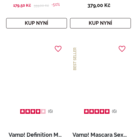
-50%
379,00 Kč
179,50 Kč
Price reduced from
to
359,00 Kč
KUP NYNÍ
KUP NYNÍ
BEST SELLER
6
6
Vamp! Definition Mascara
Vamp! Mascara Sexy Lashes