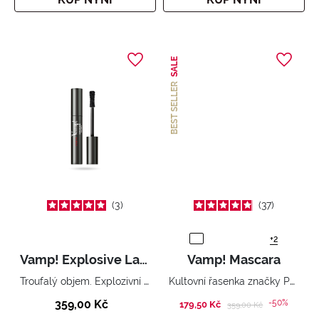
SALE
BEST SELLER
3
37
+2
Vamp! Explosive Lashes Mascara
Vamp! Mascara
Troufalý objem. Explozivní řasy.
Kultovní řasenka značky Pupa. Úžasně atraktivní řasy s obrovským objemem. Bestseller parfumerií.
359,00 Kč
-50%
179,50 Kč
Price reduced from
to
359,00 Kč