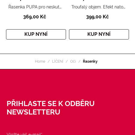
Řasenka PUPA pro neskutečný objem, oddělené a definované řasy.
Troufalý objem. Efekt natočených řas.
369,00 Kč
399,00 Kč
KUP NYNÍ
KUP NYNÍ
Home
LÍČENÍ
Oči
Řasenky
PŘIHLASTE SE K ODBĚRU
NEWSLETTERU