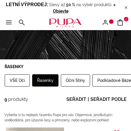
LETNÍ VÝPRODEJ
:
Slevy až
50 %
na výběr produktů
>
Objevte
0
ŘASENKY
VŠE Oči
Řasenky
Oční Stíny
Podkladové Báze
9
produkty
SEŘADIT
|
SEŘADIT PODLE
Vyberte si tu nejlepší řasenku Pupa pro vás. Objemová, prodlužující,
voděodolná, pro úžasné řasy a přirozený, nebo explozivní pohled