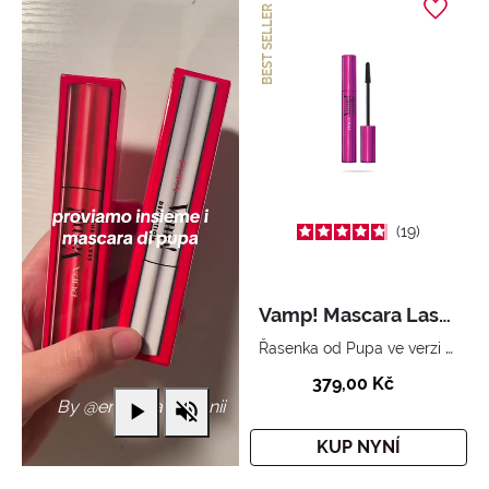
BEST SELLER
19
Vamp! Mascara Lash Extender
Řasenka od Pupa ve verzi Extender s "nezbytným pouzdrem".
379,00 Kč
By @emma.angelonii
KUP NYNÍ