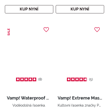
KUP NYNÍ
KUP NYNÍ
SALE
8
5
Vamp! Waterproof Mascara
Vamp! Extreme Mascara
Kultovní řasenka značky Pupa v extrémní verzi. Okamžitý extrémní objem. Efekt velkoleposti.
Voděodolná řasenka.