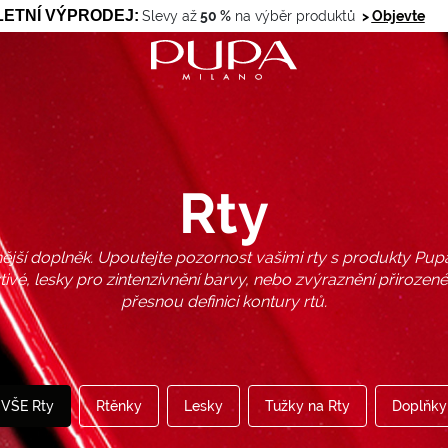
LETNÍ VÝPRODEJ
:
Slevy až
50 %
na výběr produktů
>
Objevte
Rty
nější doplněk. Upoutejte pozornost vašimi rty s produkty Pup
ivé, lesky pro zintenzivnění barvy, nebo zvýraznění přirozené
přesnou definici kontury rtů.
VŠE Rty
Rtěnky
Lesky
Tužky na Rty
Doplňky