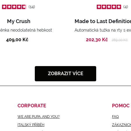
14
4
My Crush
těnka neodolatelná hebkost
409,00 Kč
202,30 Kč
Price reduc
to
289,00 Kč
ZOBRAZIT VÍCE
CORPORATE
POMOC
WE ARE PUPA. AND YOU?
FAQ
ITALSKÝ PŘÍBĚH
ZÁKAZNICK