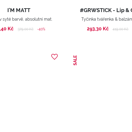
I'M MATT
#GRWSTICK - Lip &
v syté barvě, absolutní mat.
Tyčinka tvářenka & balzám
,40 Kč
293,30 Kč
Price reduced from
to
Price reduc
to
379,00 Kč
-40%
419,00 Kč
SALE