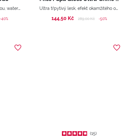
Tekutá rtěnka se svrchní vrstvou, waterproof, dlouhotrvající účinek.
Ultra třpytivý lesk, efekt okamžitého objemu
144,50 Kč
ed from
Price reduced from
to
-40%
289,00 Kč
-50%
15