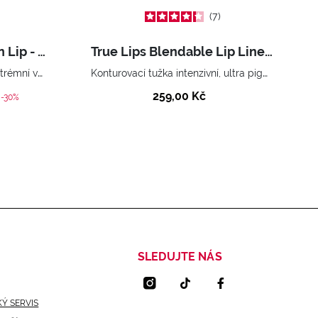
7
Made to Last Definition Lip - Automatic Lip Pencil
True Lips Blendable Lip Liner Pencil
Automatická tužka na rty s extrémní výdrží, waterproof.
Konturovací tužka intenzivní, ultra pigmentované barvy.
259,00 Kč
ed from
-30%
SLEDUJTE NÁS
Ý SERVIS