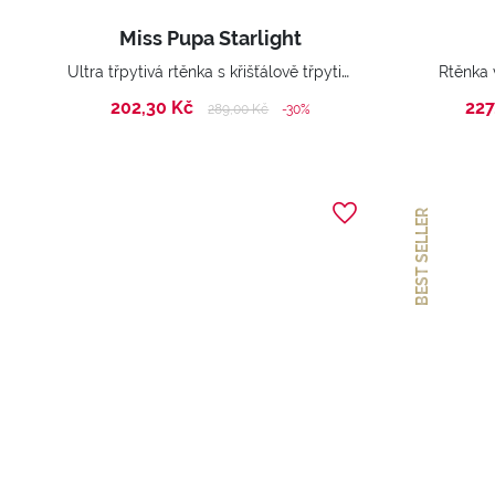
Miss Pupa Starlight
Ultra třpytivá rtěnka s křišťálově třpytivým efektem.
Rtěnka 
202,30 Kč
227
Price reduced from
to
289,00 Kč
-30%
BEST SELLER