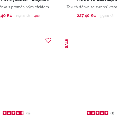
těnka s proměnlivým efektem
,40 Kč
227,40 Kč
Price reduced from
to
Price reduc
to
419,00 Kč
-40%
379,00 Kč
SALE
9
1