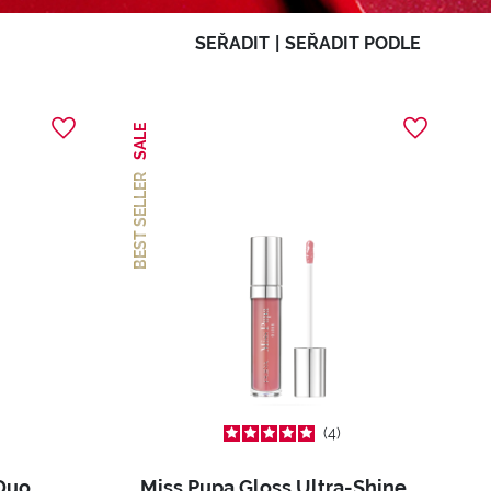
SEŘADIT
|
SEŘADIT PODLE
SALE
BEST SELLER
4
 Duo
Miss Pupa Gloss Ultra-Shine Gloss