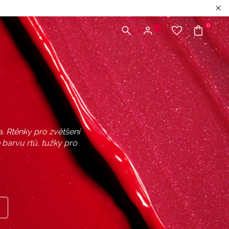
0
a. Rtěnky pro zvětšení
 barvu rtů, tužky pro