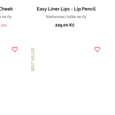
 Cheek
Easy Liner Lips - Lip Pencil
 na rty
Konturovací tužka na rty
229,00 Kč
ed from
-30%
BEST SELLER