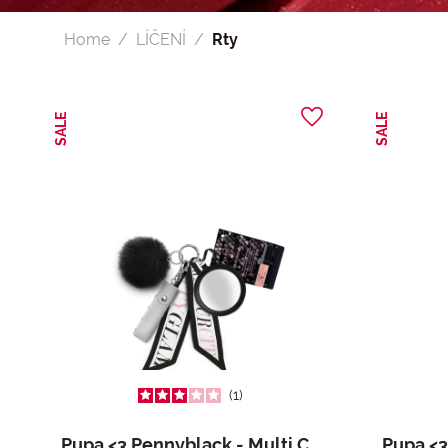
Home
LÍČENÍ
Rty
SALE
SALE
1
Pupa <3 Pennyblack - Multi Charms + Gloss