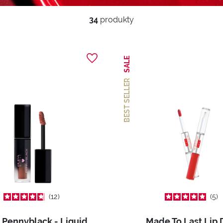
34
produkty
SALE
BEST SELLER
12
5
Pupa <3 Pennyblack - Liquid Transformer Lipstick
Made To Last Lip