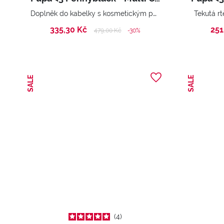
Doplněk do kabelky s kosmetickým pouzdrem + super třpytivý lesk na rty
Tekutá r
335,30 Kč
251
Price reduced from
to
479,00 Kč
-30%
SALE
SALE
4