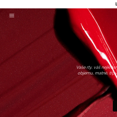
Vaše rty, váš nejkrás
objemu, matné, třpyt