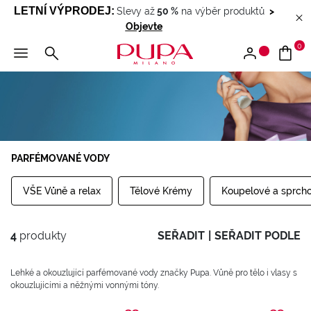
LETNÍ VÝPRODEJ
:
Slevy až
50 %
na výběr produktů
>
Objevte
0
PARFÉMOVANÉ VODY
VŠE Vůně a relax
Tělové Krémy
Koupelové a sprch
4
produkty
SEŘADIT
|
SEŘADIT PODLE
Lehké a okouzlující parfémované vody značky Pupa. Vůně pro tělo i vlasy s
okouzlujícími a něžnými vonnými tóny.