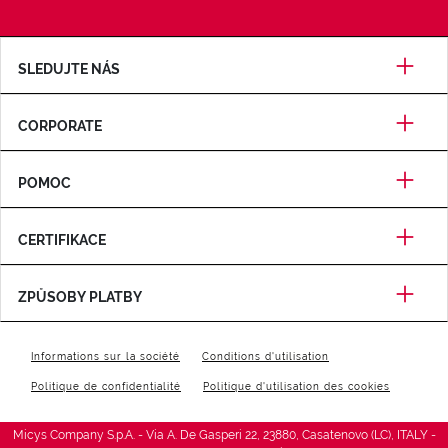
SLEDUJTE NÁS
CORPORATE
POMOC
CERTIFIKACE
ZPŮSOBY PLATBY
Informations sur la société
Conditions d'utilisation
Politique de confidentialité
Politique d'utilisation des cookies
Micys Company S.p.A. - Via A. De Gasperi 22, 23880, Casatenovo (LC), ITALY -