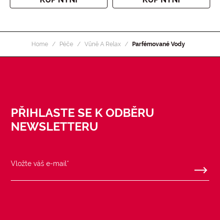
Home
Péče
Vůně A Relax
Parfémované Vody
PŘIHLASTE SE K ODBĚRU
NEWSLETTERU