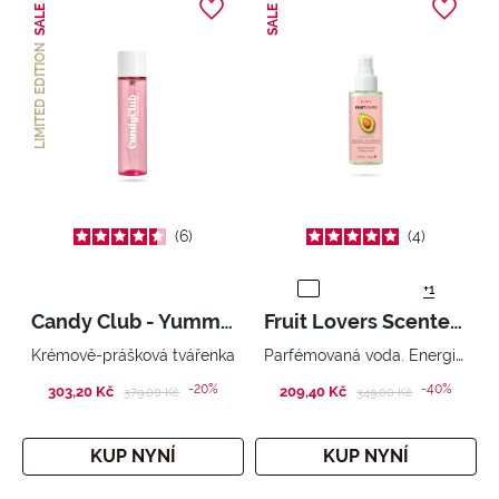
SALE
SALE
LIMITED EDITION
6
4
+1
Candy Club - Yummy Yummy
Fruit Lovers Scented Water
Parfémovaná voda. Energie bio ovoce ve službách krásy
Krémově-prášková tvářenka
-20%
-40%
303,20 Kč
Price reduced from
to
209,40 Kč
Price reduced from
to
379,00 Kč
349,00 Kč
KUP NYNÍ
KUP NYNÍ