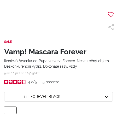
SALE
Vamp! Mascara Forever
Ikonická řasenka od Pupa ve verzi Forever. Neskutečný objem.
Bezkonkurenční výdrž. Dokonalé řasy, vždy.
9 ml / 0.30 fl oz /
040456A111
4.2
/
5
-
5
recenze
111 - FOREVER BLACK