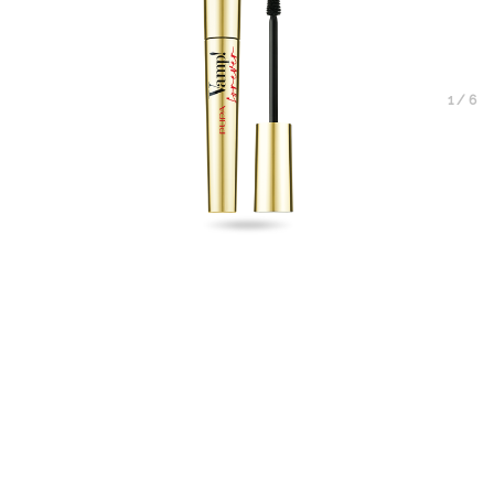
1
/
6