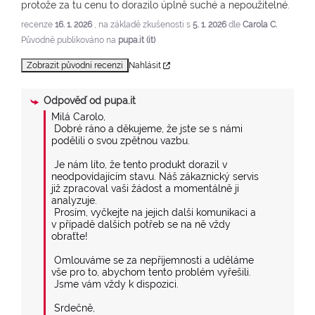
protože za tu cenu to dorazilo úplně suché a nepoužitelné.
recenze
16. 1. 2026
, na základě zkušenosti s
5. 1. 2026
dle
Carola C.
Původně publikováno na
pupa.it (it)
Zobrazit původní recenzi
Nahlásit
Odpověď od
pupa.it
Milá Carolo,

 Dobré ráno a děkujeme, že jste se s námi 
podělili o svou zpětnou vazbu.

 Je nám líto, že tento produkt dorazil v 
neodpovídajícím stavu. Náš zákaznický servis 
již zpracoval vaši žádost a momentálně ji 
analyzuje.

 Prosím, vyčkejte na jejich další komunikaci a 
v případě dalších potřeb se na ně vždy 
obraťte!

 Omlouváme se za nepříjemnosti a uděláme 
vše pro to, abychom tento problém vyřešili.

 Jsme vám vždy k dispozici.

 Srdečně,
