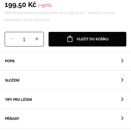
199,50 Kč
(-50%)
RRP (Doporučená maloobchodní cena) 399,00 Kč
Nejnižší cena za
posledních 30 dní 199,50 Kč
1
VLOŽIT DO KOŠÍKU
POPIS
SLOŽENÍ
TIPY PRO LÍČENÍ
PŘÍSADY