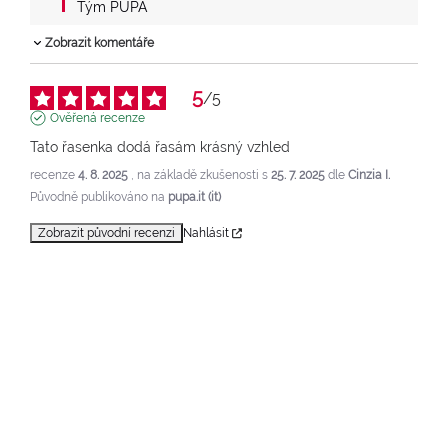
 Tým PUPA
Zobrazit komentáře
5
/
5
Ověřená recenze
Tato řasenka dodá řasám krásný vzhled
recenze
4. 8. 2025
, na základě zkušenosti s
25. 7. 2025
dle
Cinzia I.
Původně publikováno na
pupa.it (it)
Zobrazit původní recenzi
Nahlásit
5
/
5
Ověřená recenze
Vždycky nutnost!! Super dlouhé řasy bez hrudek
recenze
1. 5. 2025
, na základě zkušenosti s
18. 4. 2025
dle
Valeria R.
Původně publikováno na
pupa.it (it)
Zobrazit původní recenzi
Nahlásit