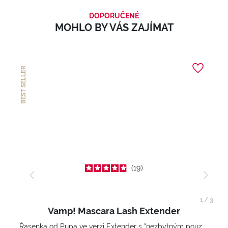
DOPORUČENÉ
MOHLO BY VÁS ZAJÍMAT
BEST SELLER
19
1
/
3
Vamp! Mascara Lash Extender
Řasenka od Pupa ve verzi Extender s "nezbytným pouzdrem".