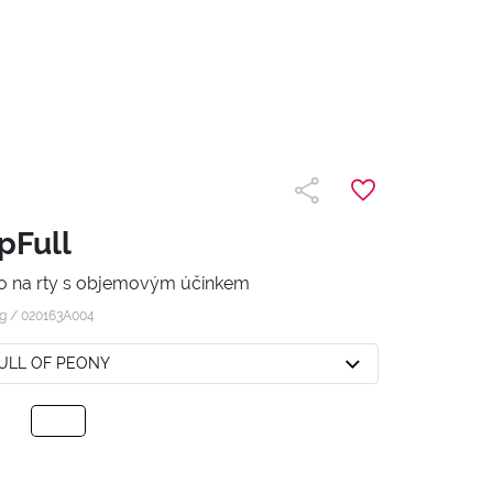
pFull
ylo na rty s objemovým účinkem
 g /
020163A004
FULL OF PEONY