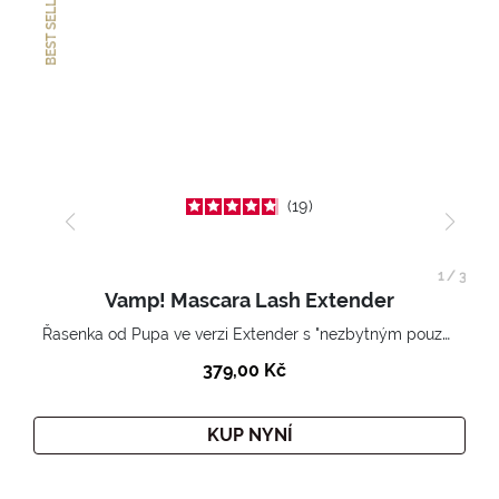
BEST SELLER
19
1
/
3
Vamp! Mascara Lash Extender
Řasenka od Pupa ve verzi Extender s "nezbytným pouzdrem".
379,00 Kč
KUP NYNÍ