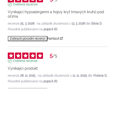
Ověřená recenze
Vynikající hypoalergenní a hojivý kryt tmavých kruhů pod 
očima
recenze
25. 3. 2026
, na základě zkušenosti s
13. 3. 2026
dle
Silvia D.
Původně publikováno na
pupa.it (it)
Zobrazit původní recenzi
Nahlásit
5
/
5
Ověřená recenze
Vynikající produkt
recenze
28. 11. 2025
, na základě zkušenosti s
11. 11. 2025
dle
Viviana G.
Původně publikováno na
pupa.it (it)
Zobrazit původní recenzi
Nahlásit
5
/
5
Ověřená recenze