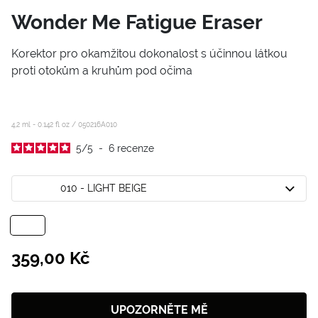
Wonder Me Fatigue Eraser
Korektor pro okamžitou dokonalost s účinnou látkou
proti otokům a kruhům pod očima
4,2 ml - 0.142 fl oz /
050216A010
5
/
5
-
6
recenze
010 - LIGHT BEIGE
359,00 Kč
UPOZORNĚTE MĚ