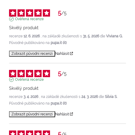
5
/
5
Ověřená recenze
Skvělý produkt
recenze
12. 6. 2026
, na základě zkušenosti s
31. 5. 2026
dle
Viviana G.
Původně publikováno na
pupa.it (it)
Zobrazit původní recenzi
Nahlásit
5
/
5
Ověřená recenze
Skvělý produkt
recenze
3. 4. 2026
, na základě zkušenosti s
24. 3. 2026
dle
Silvia S.
Původně publikováno na
pupa.it (it)
Zobrazit původní recenzi
Nahlásit
5
/
5