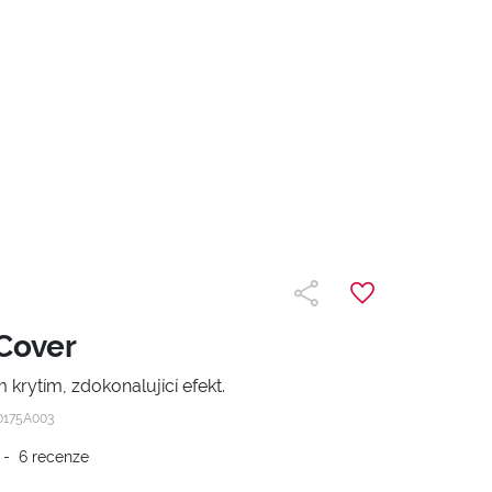
Cover
 krytím, zdokonalující efekt.
0175A003
-
6
recenze