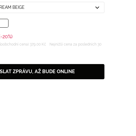
CREAM BEIGE
(-20%)
oobchodní cena) 379,00 Kč
Nejnižší cena za posledních 30
SLAT ZPRÁVU, AŽ BUDE ONLINE