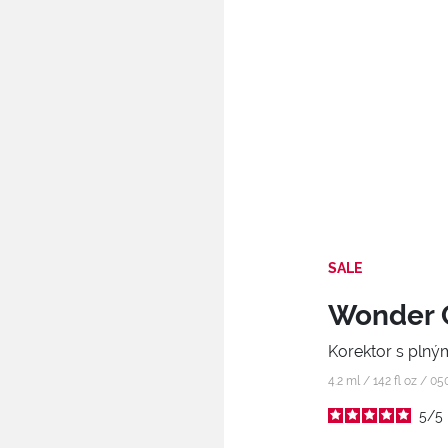
SALE
Wonder 
Korektor s plným
4.2 ml / 142 fl oz /
05
5
/
5