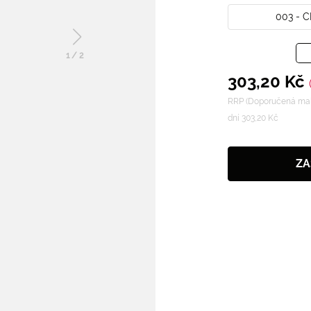
003 - 
1
/
2
303,20 Kč
RRP (Doporučená mal
dní 303,20 Kč
ZA