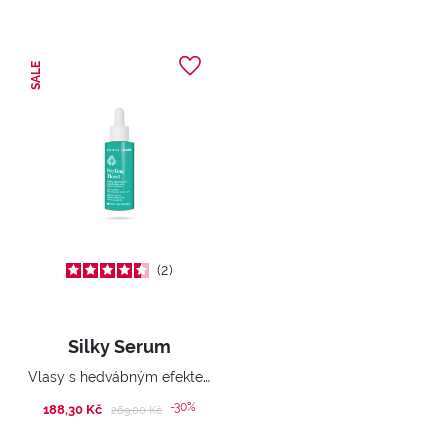
SALE
2
Silky Serum
Vlasy s hedvábným efektem. Disciplinované konečky vlasů
-30%
188,30 Kč
Price reduced from
to
269,00 Kč