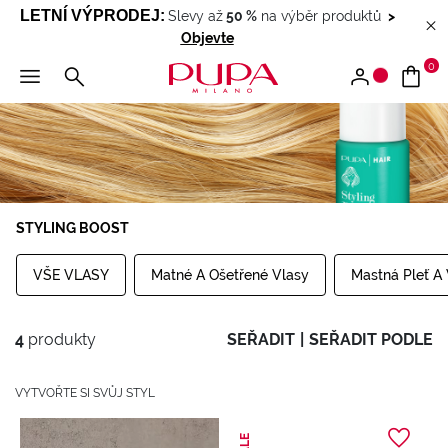
LETNÍ VÝPRODEJ
:
Slevy až
50 %
na výběr produktů
>
Objevte
0
STYLING BOOST
VŠE VLASY
Matné A Ošetřené Vlasy
Mastná Pleť A
4
produkty
SEŘADIT
|
SEŘADIT PODLE
VYTVOŘTE SI SVŮJ STYL
SALE