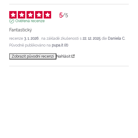
5
/
5
Ověřená recenze
Fantastický
recenze
3. 1. 2026
, na základě zkušenosti s
22. 12. 2025
dle
Daniela C.
Původně publikováno na
pupa.it (it)
Zobrazit původní recenzi
Nahlásit
1
/
5
Ověřená recenze
Pudr vypadá na první pohled dobře, ale když jsem ho 
nanesla, selhala jsem. Měla jsem obličej celý od třpytek a 
vypadal hrozně. Proč něco takového vůbec vyrábět...
recenze
17. 8. 2025
, na základě zkušenosti s
31. 7. 2025
dle
Inesa P.
Původně publikováno na
pupamilano.com (uk)
Zobrazit původní recenzi
Nahlásit