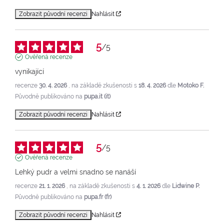
Zobrazit původní recenzi
Nahlásit
5
/
5
Ověřená recenze
vynikající
recenze
30. 4. 2026
, na základě zkušenosti s
18. 4. 2026
dle
Motoko F.
Původně publikováno na
pupa.it (it)
Zobrazit původní recenzi
Nahlásit
5
/
5
Ověřená recenze
Lehký pudr a velmi snadno se nanáší
recenze
21. 1. 2026
, na základě zkušenosti s
4. 1. 2026
dle
Lidwine P.
Původně publikováno na
pupa.fr (fr)
Zobrazit původní recenzi
Nahlásit