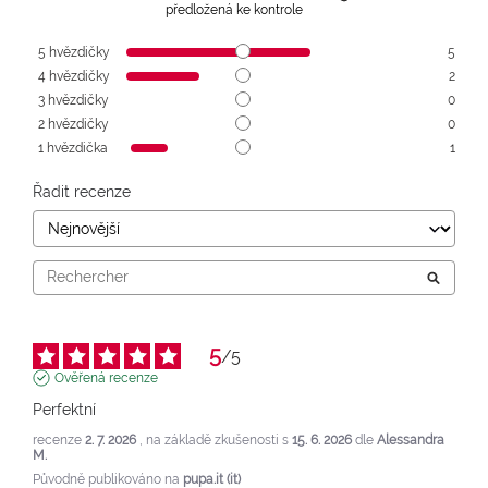
předložená ke kontrole
5
hvězdičky
5
4
hvězdičky
2
3
hvězdičky
0
2
hvězdičky
0
1
hvězdička
1
Řadit recenze
5
/
5
Ověřená recenze
Perfektní
recenze
2. 7. 2026
, na základě zkušenosti s
15. 6. 2026
dle
Alessandra
M.
Původně publikováno na
pupa.it (it)