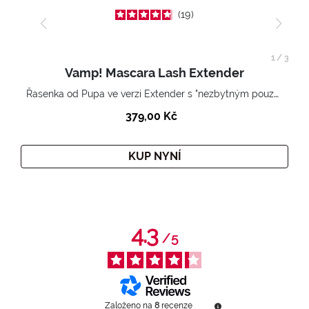
19
1
/
3
Vamp! Mascara Lash Extender
Řasenka od Pupa ve verzi Extender s "nezbytným pouzdrem".
379,00 Kč
KUP NYNÍ
4.3
/
5
Založeno na
8
recenze