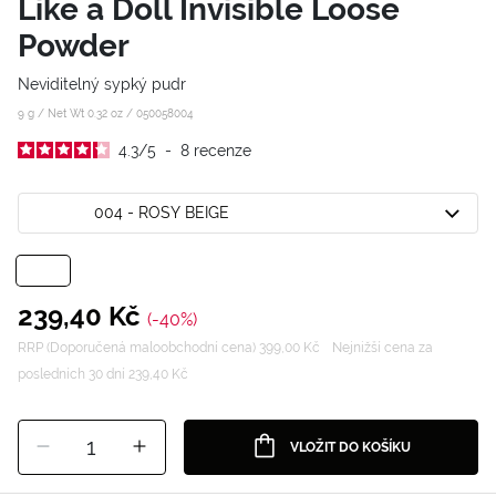
Like a Doll Invisible Loose
Powder
Neviditelný sypký pudr
9 g / Net Wt 0.32 oz /
050058004
4.3
/
5
-
8
recenze
004 - ROSY BEIGE
239,40 Kč
(-40%)
RRP (Doporučená maloobchodní cena) 399,00 Kč
Nejnižší cena za
posledních 30 dní 239,40 Kč
1
VLOŽIT DO KOŠÍKU