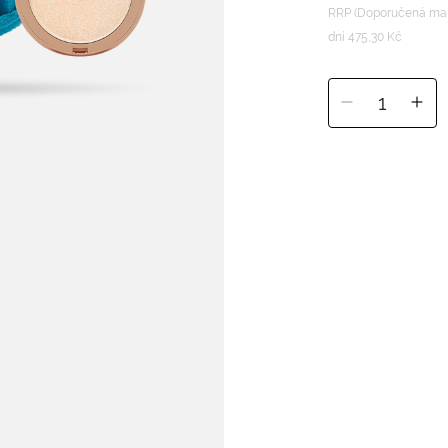
RRP (Doporučená mal
dní 475,30 Kč
1