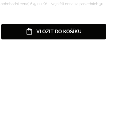
oobchodní cena) 679,00 Kč
Nejnižší cena za posledních 30
VLOŽIT DO KOŠÍKU