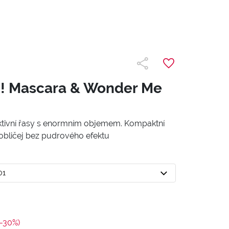
p! Mascara & Wonder Me
ktivní řasy s enormním objemem. Kompaktní
obličej bez pudrového efektu
01
(-30%)