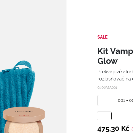
SALE
Kit Vam
Glow
Překvapivě atra
rozjasňovač na 
040632A001
001 - 0
475,30 Kč