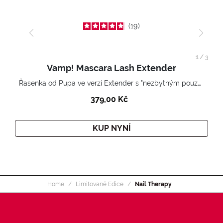
19
1
/
3
Vamp! Mascara Lash Extender
Řasenka od Pupa ve verzi Extender s "nezbytným pouzdrem".
379,00 Kč
KUP NYNÍ
Home
Limitované Edice
Nail Therapy