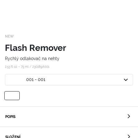
NEW
Flash Remover
Rychlý odlakovač na nehty
2.53 fl oz – 75 ml /
230189A001
001 - 001
POPIS
SLOŽENÍ