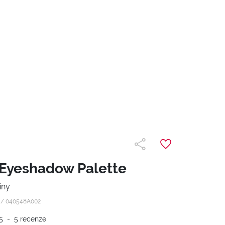
Eyeshadow Palette
íny
g /
040548A002
5
-
5
recenze