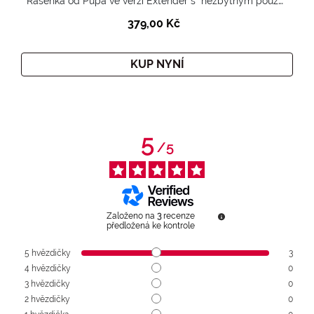
Řasenka od Pupa ve verzi Extender s "nezbytným pouzdrem".
379,00 Kč
KUP NYNÍ
5
/
5
Založeno na
3
recenze
předložená ke kontrole
5
hvězdičky
3
4
hvězdičky
0
3
hvězdičky
0
2
hvězdičky
0