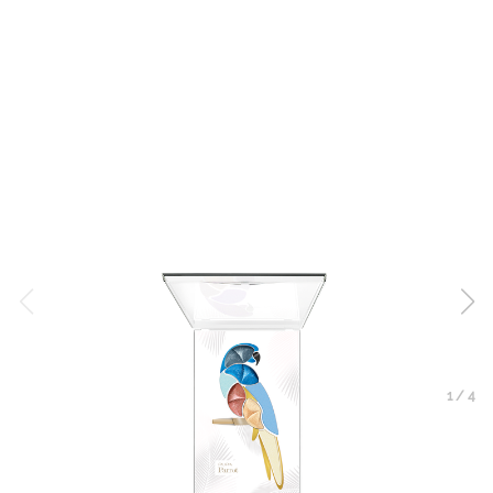
1
/
4