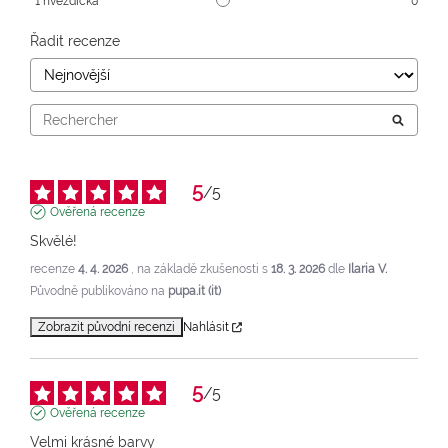
1
hvězdička
0
Řadit recenze
5
/
5
Ověřená recenze
Skvělé!
recenze
4. 4. 2026
, na základě zkušenosti s
18. 3. 2026
dle
Ilaria V.
Původně publikováno na
pupa.it (it)
Zobrazit původní recenzi
Nahlásit
5
/
5
Ověřená recenze
Velmi krásné barvy