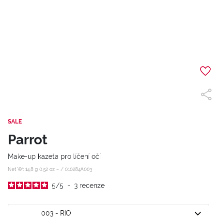
SALE
Parrot
Make-up kazeta pro líčení očí
Net Wt 14,8 g 0.52 oz – /
010284A003
5
/
5
-
3
recenze
003 - RIO