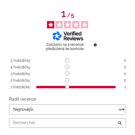
1
/
5
Založeno na
1
recenze
předložená ke kontrole
5
hvězdičky
0
4
hvězdičky
0
3
hvězdičky
0
2
hvězdičky
0
1
hvězdička
1
Řadit recenze