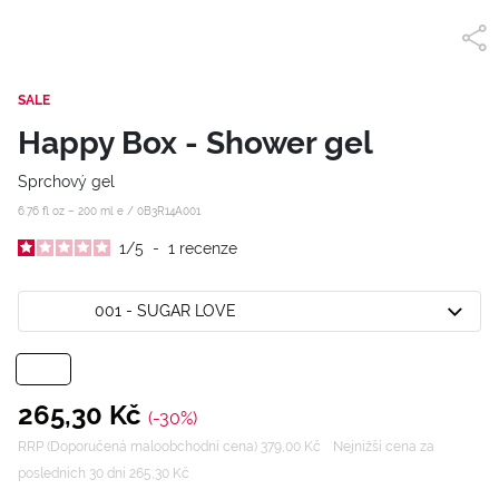
SALE
Happy Box - Shower gel
Sprchový gel
6.76 fl oz – 200 ml e /
0B3R14A001
1
/
5
-
1
recenze
001 - SUGAR LOVE
265,30 Kč
(-30%)
RRP (Doporučená maloobchodní cena) 379,00 Kč
Nejnižší cena za
posledních 30 dní 265,30 Kč