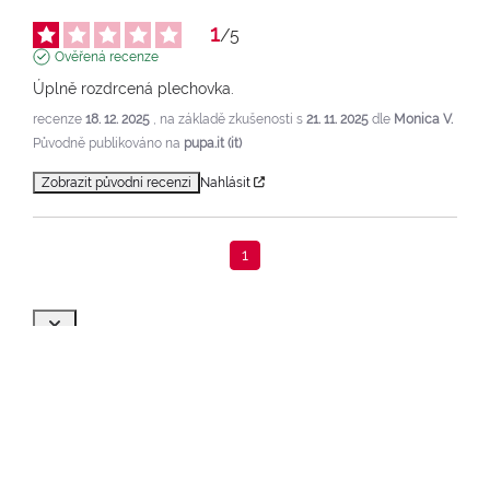
1
/
5
Ověřená recenze
Úplně rozdrcená plechovka.
recenze
18. 12. 2025
, na základě zkušenosti s
21. 11. 2025
dle
Monica V.
Původně publikováno na
pupa.it (it)
Zobrazit původní recenzi
Nahlásit
1