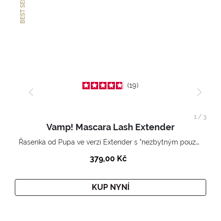
BEST SELLER
19
1
/
3
Vamp! Mascara Lash Extender
Řasenka od Pupa ve verzi Extender s "nezbytným pouzdrem".
379,00 Kč
KUP NYNÍ