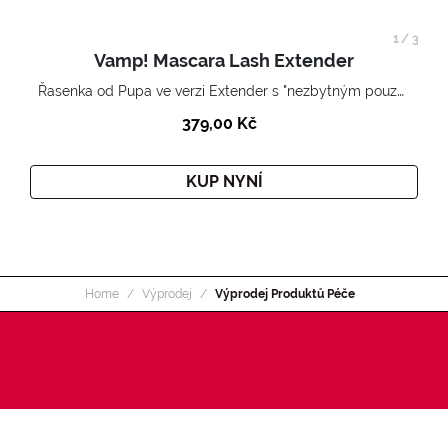
1
/
3
Vamp! Mascara Lash Extender
Řasenka od Pupa ve verzi Extender s "nezbytným pouzdrem".
379,00 Kč
KUP NYNÍ
Home
Výprodej
Výprodej Produktů Péče
PŘIHLASTE SE K ODBĚRU