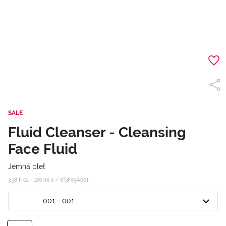
SALE
Fluid Cleanser - Cleansing
Face Fluid
Jemná pleť
3.38 fl oz - 100 ml e /
0T3F09A001
001 - 001