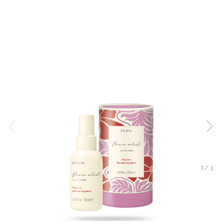
1
/
3