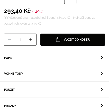
293,40 Kč
(-40%)
RRP (Doporučená maloobchodní cena) 489,00 Kč
Nejnižší cena za
posledních 30 dní 293,40 Kč
1
VLOŽIT DO KOŠÍKU
POPIS
VONNÉ TÓNY
POUŽITÍ
PŘÍSADY