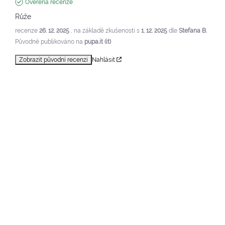
Ověřená recenze
Růže
recenze
26. 12. 2025
, na základě zkušenosti s
1. 12. 2025
dle
Stefana B.
Původně publikováno na
pupa.it (it)
Zobrazit původní recenzi
Nahlásit
1