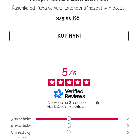
Řasenka od Pupa ve verzi Extender s "nezbytným pouzdrem".
379,00 Kč
KUP NYNÍ
5
/
5
Založeno na
2
recenze
předložená ke kontrole
5
hvězdičky
2
4
hvězdičky
0
3
hvězdičky
0