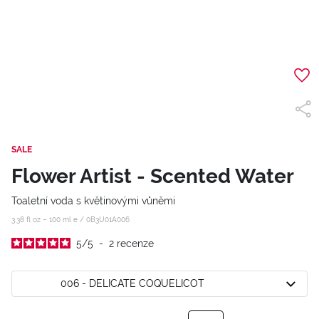
SALE
Flower Artist - Scented Water
Toaletní voda s květinovými vůněmi
3.38 fl oz – 100 ml e /
0B3U01A006
5
/
5
-
2
recenze
006 - DELICATE COQUELICOT