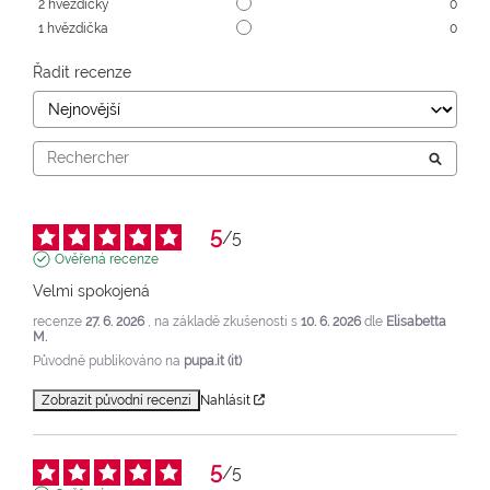
2
hvězdičky
0
1
hvězdička
0
Řadit recenze
5
/
5
Ověřená recenze
Velmi spokojená
recenze
27. 6. 2026
, na základě zkušenosti s
10. 6. 2026
dle
Elisabetta
M.
Původně publikováno na
pupa.it (it)
Zobrazit původní recenzi
Nahlásit
5
/
5