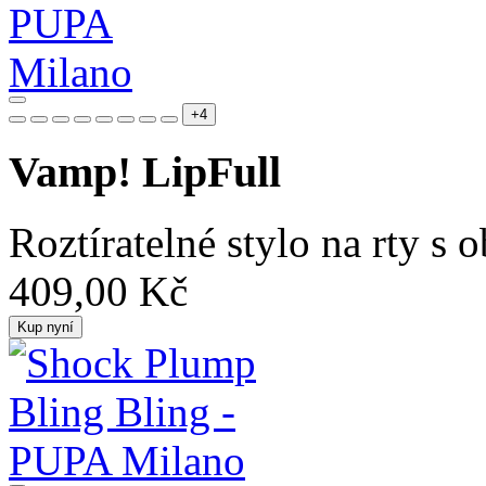
+4
Vamp! LipFull
Roztíratelné stylo na rty 
409,00 Kč
Kup nyní