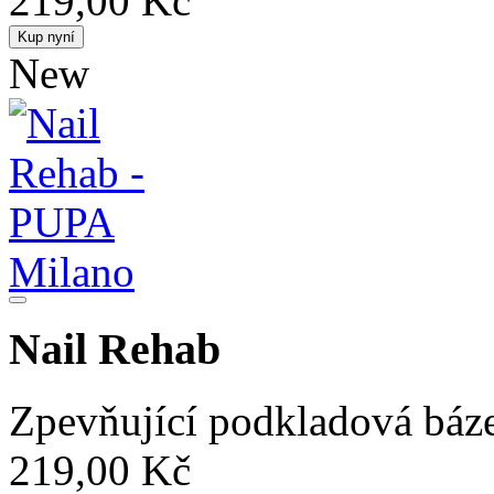
219,00 Kč
Kup nyní
New
Nail Rehab
Zpevňující podkladová báze
219,00 Kč