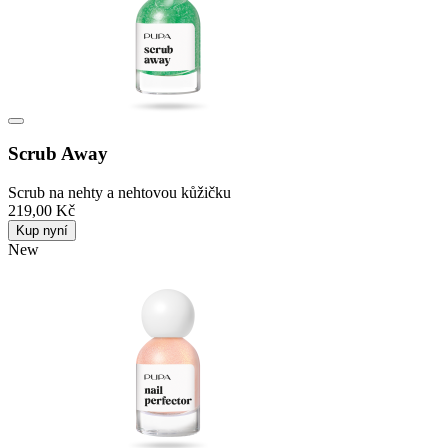
Scrub Away
Scrub na nehty a nehtovou kůžičku
219,00 Kč
Kup nyní
New