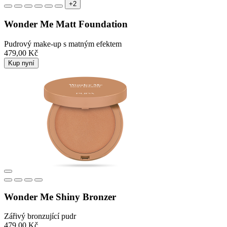
+2
Wonder Me Matt Foundation
Pudrový make-up s matným efektem
479,00 Kč
Kup nyní
Wonder Me Shiny Bronzer
Zářivý bronzující pudr
479,00 Kč