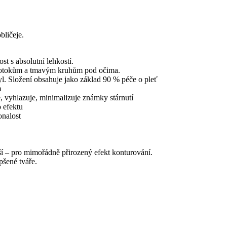
bličeje.
t s absolutní lehkostí.
ti otokům a tmavým kruhům pod očima.
ryl. Složení obsahuje jako základ 90 % péče o pleť
m
je, vyhlazuje, minimalizuje známky stárnutí
 efektu
onalost
í – pro mimořádně přirozený efekt konturování.
viditelně vylepšené tváře.