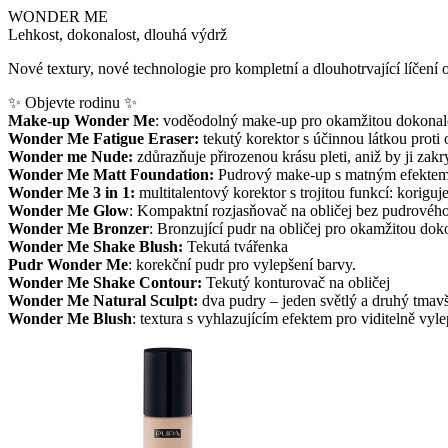
WONDER ME
Lehkost, dokonalost, dlouhá výdrž
Nové textury, nové technologie pro kompletní a dlouhotrvající líčení o
✨ Objevte rodinu ✨
Make-up Wonder Me
: voděodolný make-up pro okamžitou dokonalos
Wonder Me Fatigue Eraser:
tekutý korektor s účinnou látkou pro
Wonder me Nude:
zdůrazňuje přirozenou krásu pleti, aniž by ji zak
Wonder Me Matt Foundation:
Pudrový make-up s matným efekte
Wonder Me 3 in 1:
multitalentový korektor s trojitou funkcí: korigu
Wonder Me Glow
: Kompaktní rozjasňovač na obličej bez pudrového
Wonder Me Bronzer
: Bronzující pudr na obličej pro okamžitou dok
Wonder Me Shake Blush:
Tekutá tvářenka
Pudr Wonder Me
: korekční pudr pro vylepšení barvy.
Wonder Me Shake Contour:
Tekutý konturovač na obličej
Wonder Me Natural Sculpt:
dva pudry – jeden světlý a druhý tmavš
Wonder Me Blush
: textura s vyhlazujícím efektem pro 