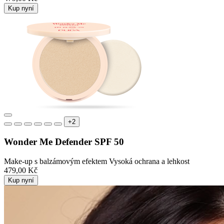
Kup nyní
+2
Wonder Me Defender SPF 50
Make-up s balzámovým efektem Vysoká ochrana a lehkost
479,00 Kč
Kup nyní