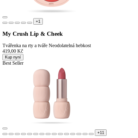
+1
My Crush Lip & Cheek
Tvářenka na rty a tváře Neodolatelná hebkost
419,00 Kč
Kup nyní
Best Seller
+11