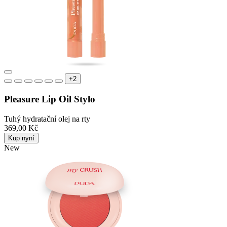
+2
Pleasure Lip Oil Stylo
Tuhý hydratační olej na rty
369,00 Kč
Kup nyní
New