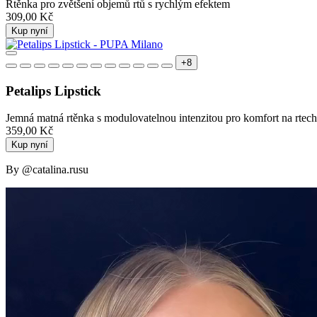
Rtěnka pro zvětšení objemů rtů s rychlým efektem
309,00 Kč
Kup nyní
+8
Petalips Lipstick
Jemná matná rtěnka s modulovatelnou intenzitou pro komfort na rtech
359,00 Kč
Kup nyní
By @catalina.rusu