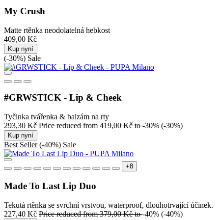
My Crush
Matte rtěnka neodolatelná hebkost
409,00 Kč
Kup nyní
(-30%)
Sale
#GRWSTICK - Lip & Cheek
Tyčinka tvářenka & balzám na rty
293,30 Kč
Price reduced from
419,00 Kč
to
-30%
(-30%)
Kup nyní
Best Seller
(-40%)
Sale
+8
Made To Last Lip Duo
Tekutá rtěnka se svrchní vrstvou, waterproof, dlouhotrvající účinek.
227,40 Kč
Price reduced from
379,00 Kč
to
-40%
(-40%)