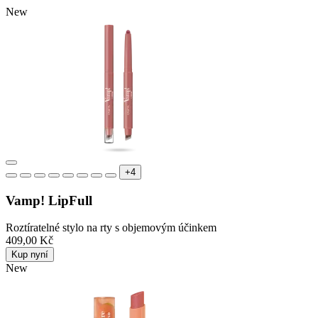
New
+4
Vamp! LipFull
Roztíratelné stylo na rty s objemovým účinkem
409,00 Kč
Kup nyní
New